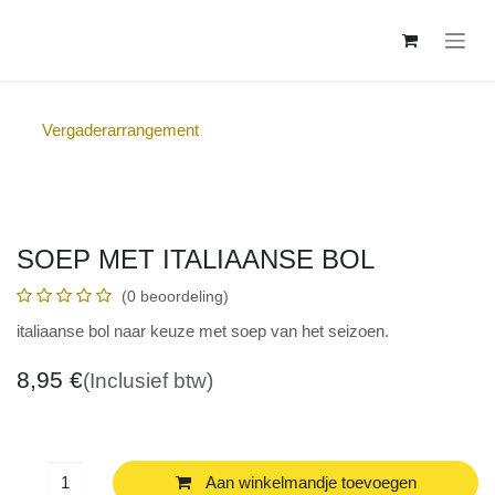
Overslaan naar inhoud
Vergaderarrangement
SOEP MET ITALIAANSE BOL
(0 beoordeling)
italiaanse bol naar keuze met soep van het seizoen.
8,95
€
(Inclusief btw)
Aan winkelmandje toevoegen